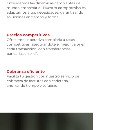
Entendemos las dinámicas cambiantes del
mundo empresarial. Nuestro compromiso es
adaptarnos a tus necesidades, garantizando
soluciones en tiempo y forma.
Precios competitivos
Ofrecemos operativa cambiaria a tasas
competitivas, asegurándote el mejor valor en
cada transacción, con transferencias
bancarias en el día.
Cobranza eficiente
Facilita tu gestión con nuestro servicio de
cobranza de facturas con cadetería,
ahorrando tiempo y esfuerzo.