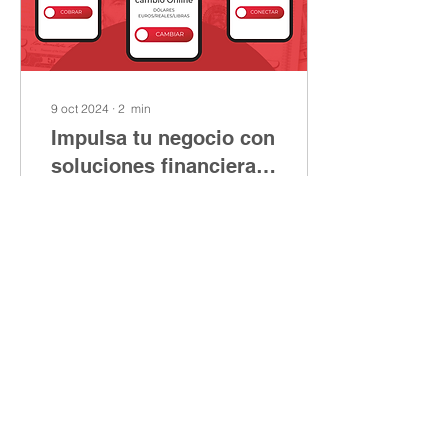
9 oct 2024
∙
2
min
Impulsa tu negocio con
soluciones financieras
ágiles y seguras
En un entorno empresarial
cada vez más competitivo,
contar con servicios
financieros eficientes es
clave para asegurar el
crecimiento y...
9
0
Cargar más