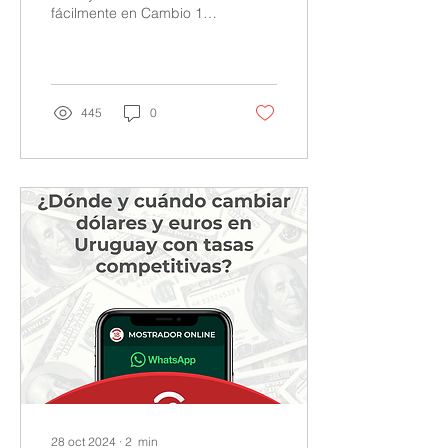
fácilmente en Cambio 18.
Compra dólares o euros y
contáctanos por
WhatsApp para más info.
445
0
28 oct 2024
∙
2
min