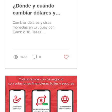
¿Dónde y cuándo
cambiar dólares y
euros en Uruguay con
Cambiar dólares y otras
tasas competitivas?
monedas en Uruguay con
Cambio 18. Tasas
competitivas y servicio
rápido online por
WhatsApp: +598 99 237
680.
1455
0